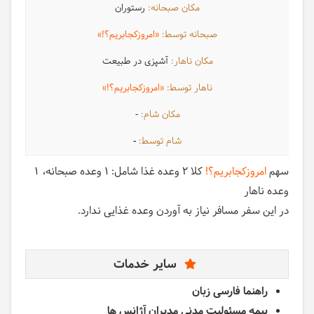
رستوران
«امروزکجابریم؟!»
آشپزی در طبیعت
«امروزکجابریم؟!»
-
-
سهم
امروزکجابریم؟!
کلا 2 وعده غذا شامل:
1 وعده صبحانه
1
وعده ناهار
در این سفر مسافر نیاز به آوردن وعده غذایی ندارد.
سایر خدمات
راهنما فارسی زبان
بیمه مسئولیت مدنی مدیران آژانس ها