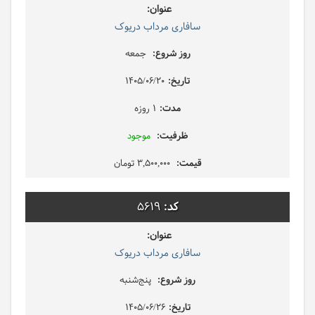
سافاری مرداب دریوک
جمعه
1405/06/20
1 روزه
موجود
3,500,000 تومان
5619
سافاری مرداب دریوک
پنج‌شنبه
1405/06/26