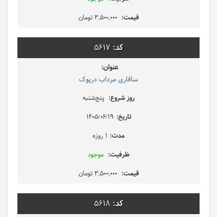
3,500,000 تومان
5617
سافاری مرداب دریوک
پنج‌شنبه
1405/06/19
1 روزه
موجود
3,500,000 تومان
5618