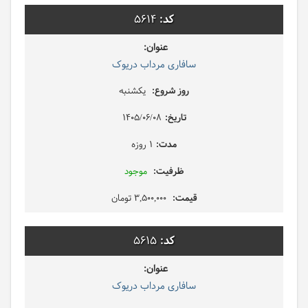
5614
سافاری مرداب دریوک
یکشنبه
1405/06/08
1 روزه
موجود
3,500,000 تومان
5615
سافاری مرداب دریوک