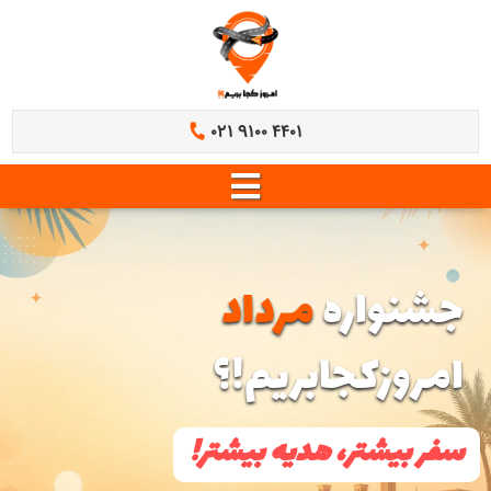
021 9100 4401
جشنواره
مرداد
امروزکجابریم!؟
سفر بیشتر، هدیه بیشتر!