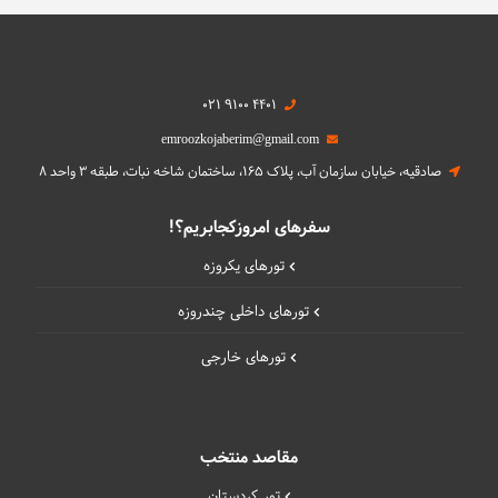
021 9100 4401
emroozkojaberim@gmail.com
صادقیه، خیابان سازمان آب، پلاک 165، ساختمان شاخه نبات، طبقه 3 واحد 8
سفرهای امروزکجابریم؟!
تورهای یکروزه
تورهای داخلی چند‌روزه
تورهای خارجی
مقاصد منتخب
تور کردستان