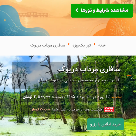
مشاهده شرایط و تورها
خانه
تور یک‌روزه
سافاری مرداب دریوک
سافاری مرداب دریوک
فولبرد - چیزبرگر مخصوص - مردابی در آغوش جنگل
محدود
/ 1 روزه در 30 مرداد 1405 / قیمت:
3,500,000 تومان
بازگشت وجه از خرید به اعتبار شما:
تومان
700,000
خرید آنلاین یا رزرو