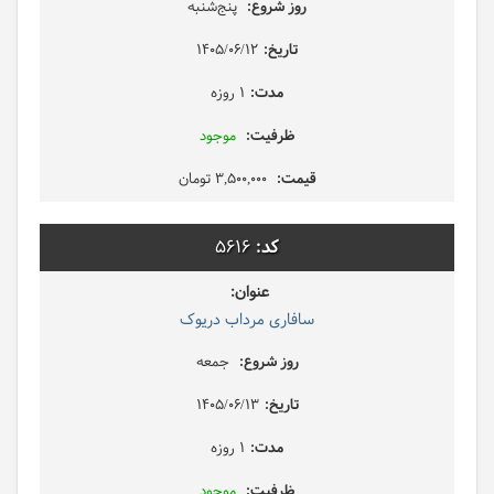
پنج‌شنبه
1405/06/12
1 روزه
موجود
3,500,000 تومان
5616
سافاری مرداب دریوک
جمعه
1405/06/13
1 روزه
موجود