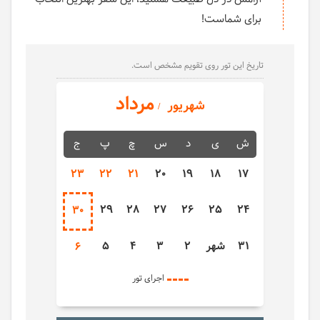
برای شماست!
تاریخ این تور روی تقویم مشخص است.
مرداد
شهریور
ش
ی
د
س
چ
پ
ج
23
22
21
20
19
18
17
29
28
27
26
25
24
30
31
شهر
2
3
4
5
6
اجرای تور