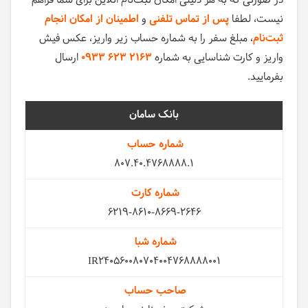
در صورتی که به هر دلیلی امکان ثبت‌نام انلاین برای شما فراهم
نیست، لطفا
پس از تماس تلفنی
و
اطمینان از امکان انجام
ثبت‌نام
، مبلغ سفر را به شماره حساب زیر واریز، عکس فیش
واریز و کارت شناسایی به شماره
0933 623 2163
ارسال
بفرمایید.
سامان
807.40.4768888.1
6219-8610-8669-2646
IR240560080704004768888001