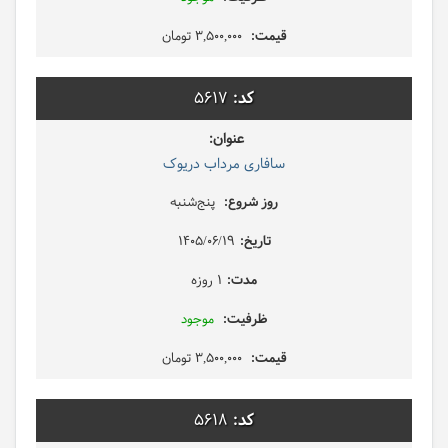
3,500,000 تومان
5617
سافاری مرداب دریوک
پنج‌شنبه
1405/06/19
1 روزه
موجود
3,500,000 تومان
5618