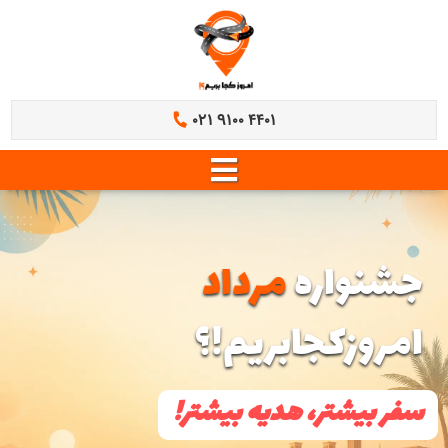
021 9100 4401
جشنواره
مرداد
امروزکجابریم!؟
سفر بیشتر، هدیه بیشتر!