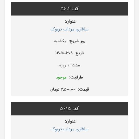
5614
سافاری مرداب دریوک
یکشنبه
1405/06/08
1 روزه
موجود
3,500,000 تومان
5615
سافاری مرداب دریوک