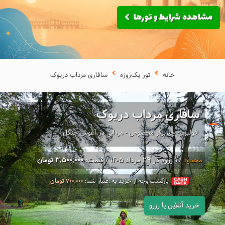
مشاهده شرایط و تورها
خانه
تور یک‌روزه
سافاری مرداب دریوک
سافاری مرداب دریوک
فولبرد - چیزبرگر مخصوص - مردابی در آغوش جنگل
محدود
/ 1 روزه در 29 مرداد 1405 / قیمت:
3,500,000 تومان
بازگشت وجه از خرید به اعتبار شما:
تومان
700,000
خرید آنلاین یا رزرو