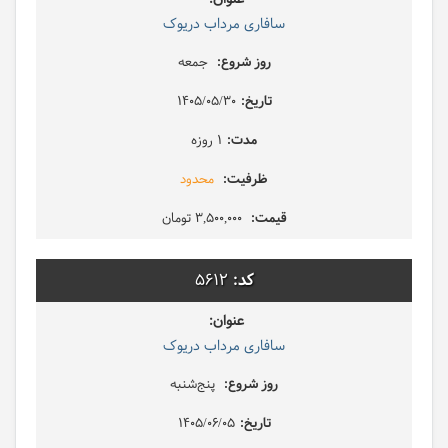
سافاری مرداب دریوک
جمعه
1405/05/30
1 روزه
محدود
3,500,000 تومان
5612
سافاری مرداب دریوک
پنج‌شنبه
1405/06/05