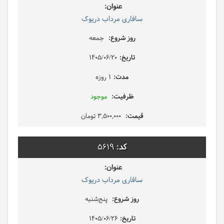
سافاری مرداب دریوک
جمعه
1405/06/20
1 روزه
موجود
3,500,000 تومان
5619
سافاری مرداب دریوک
پنج‌شنبه
1405/06/26