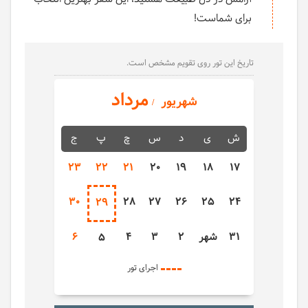
برای شماست!
تاریخ این تور روی تقویم مشخص است.
مرداد
شهریور
ش
ی
د
س
چ
پ
ج
23
22
21
20
19
18
17
30
28
27
26
25
24
29
31
شهر
2
3
4
6
5
اجرای تور