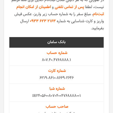
در صورتی که به هر دلیلی امکان ثبت‌نام انلاین برای شما فراهم
نیست، لطفا
پس از تماس تلفنی
و
اطمینان از امکان انجام
ثبت‌نام
، مبلغ سفر را به شماره حساب زیر واریز، عکس فیش
واریز و کارت شناسایی به شماره
0933 623 2163
ارسال
بفرمایید.
سامان
807.40.4768888.1
6219-8610-8669-2646
IR240560080704004768888001