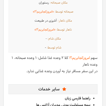
رستوران
«امروزکجابریم؟!»
آشپزی در طبیعت
«امروزکجابریم؟!»
-
-
سهم
امروزکجابریم؟!
کلا 2 وعده غذا شامل:
1 وعده صبحانه
1
وعده ناهار
در این سفر مسافر نیاز به آوردن وعده غذایی ندارد.
سایر خدمات
راهنما فارسی زبان
بیمه مسئولیت مدنی مدیران آژانس ها