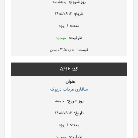
پنج‌شنبه
1405/06/12
1 روزه
موجود
3,500,000 تومان
5616
سافاری مرداب دریوک
جمعه
1405/06/13
1 روزه
موجود