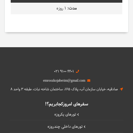
1 روزه
021 9100 4401
emroozkojaberim@gmail.com
صادقیه، خیابان سازمان آب، پلاک 165، ساختمان شاخه نبات، طبقه 3 واحد 8
سفرهای امروزکجابریم؟!
تورهای یکروزه
تورهای داخلی چند‌روزه