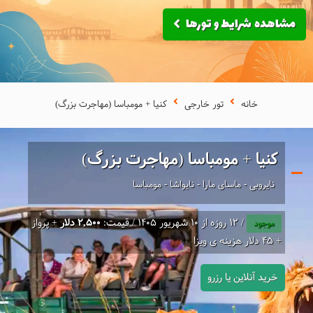
مشاهده شرایط و تورها
خانه
تور خارجی
کنیا + مومباسا (مهاجرت بزرگ)
کنیا + مومباسا (مهاجرت بزرگ)
نایروبی - ماسای مارا - نایواشا - مومباسا
/ 12 روزه از 10 شهریور 1405 / قیمت:
2,500 دلار
+ پرواز
موجود
+ 45 دلار هزینه ی ویزا
خرید آنلاین یا رزرو