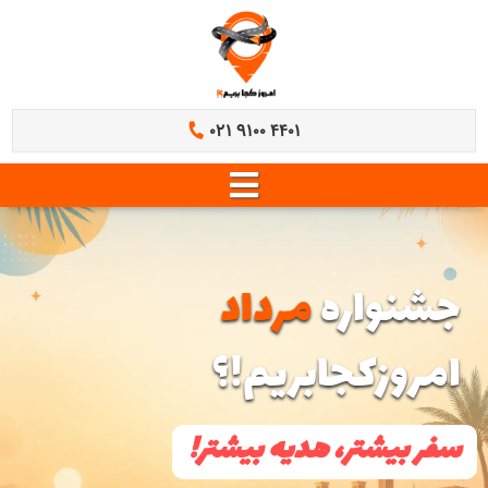
021 9100 4401
جشنواره
مرداد
امروزکجابریم!؟
سفر بیشتر، هدیه بیشتر!