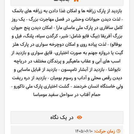
بازدید از پارک زرافه ها و امکان غذا دادن به زرافه های بانمک
- لذت دیدن حیوانات وحشی در فصل مهاجرت بزرگ - یک روز
کامل سافاری در پارک ملی ماسای مارا - امکان دیدن پنج حیوان
بزرگ آفریقا (بیگ فایو شامل: شیر، کرگدن سیاه، پلنگ، فیل و
بوفالو) - لذت پیاده روی و امکان دوچرخه سواری در پارک هلز
گیت یا دروازه جهنم به صورت اختیاری- قایق سواری و بازدید از
اسب های آبی و عقاب ماهیگیر و پرندگان مختلف در دریاچه
نایواشا - بازدید از آبشار تامپسون - بازدید از قبایل ماسایی و
دیدن رقص محلی و آداب و رسوم بومیان - بازدید از دره ریفت
ولی خاستگاه انسان خردمند - گشت اختیاری پارک ملی ناکورو -
حمام آفتاب در سواحل سفید مومباسا
در یک نگاه
زمان حرکت:
1405/06/10