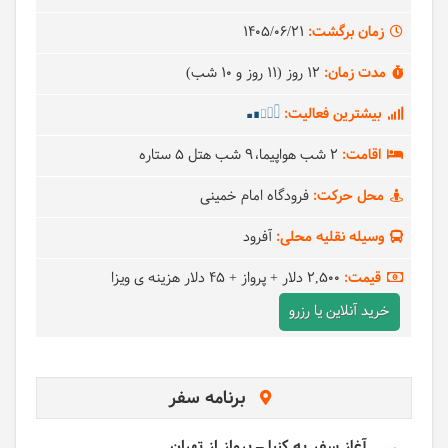
زمان برگشت:
1405/06/21
مدت زمان:
12 روز (11 روز و 10 شب)
بیشترین فعالیت:
اقامت:
2 شب هواپیما
9 شب هتل 5 ستاره
محل حرکت:
فرودگاه امام خمینی
وسیله نقلیه محلی:
آفرود
قیمت:
2,500 دلار
+ پرواز + 45 دلار هزینه ی ویزا
خرید آنلاین یا رزرو
برنامه سفر
آغاز سفر به کنیا – پرواز از تهران