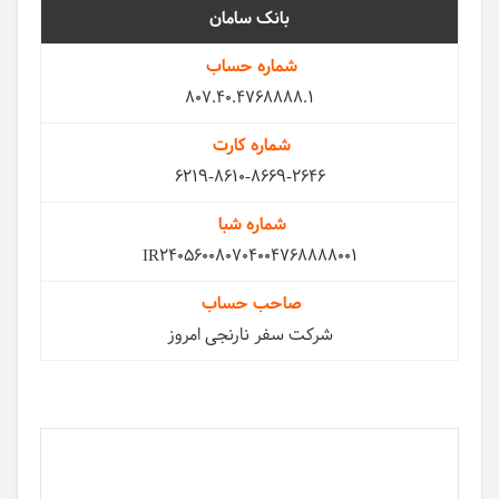
سامان
807.40.4768888.1
6219-8610-8669-2646
IR240560080704004768888001
شرکت سفر نارنجی امروز