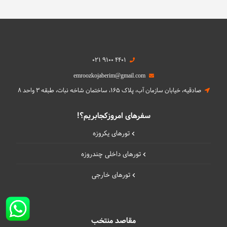
021 9100 4401
emroozkojaberim@gmail.com
صادقیه، خیابان سازمان آب، پلاک 165، ساختمان شاخه نبات، طبقه 3 واحد 8
سفرهای امروزکجابریم؟!
تورهای یکروزه
تورهای داخلی چند‌روزه
تورهای خارجی
مقاصد منتخب