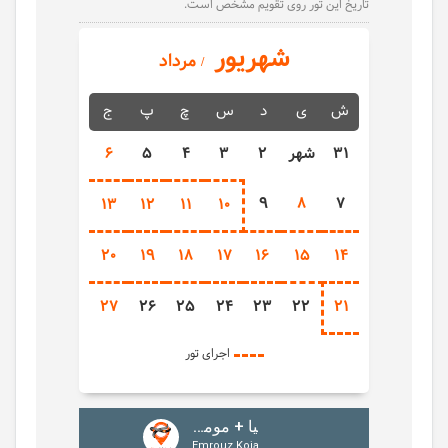
تاریخ این تور روی تقویم مشخص است.
شهریور
مرداد
ش
ی
د
س
چ
پ
ج
31
شهر
2
3
4
5
6
9
8
7
13
12
11
10
20
19
18
17
16
15
14
27
26
25
24
23
22
21
اجرای تور