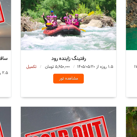
رفتینگ زاینده رود
سافا
1
1.5 روزه از 1405/05/20
5,650,000 تومان
تکمیل
2.5 روزه از 1405/05/20
مشاهده تور