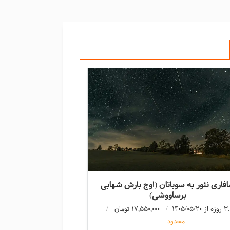
فاری نئور به سوباتان (اوج بارش شهابی
برساووشی)
از 1405/05/20
17,550,000 تومان
محدود