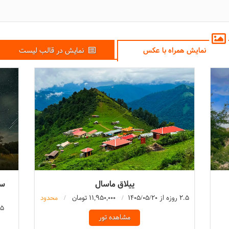
نمایش همراه با عکس
نمایش در قالب لیست
ییلاق ماسال
سا
2.5 روزه از 1405/05/20
11,950,000 تومان
محدود
3.5 روزه 
مشاهده تور