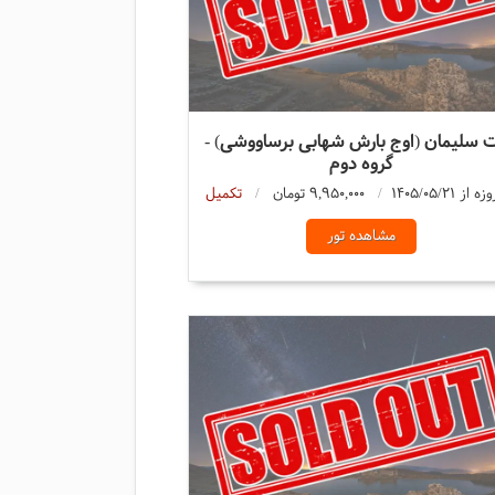
 سلیمان (اوج بارش شهابی برساووشی) -
گروه دوم
9,950,000 تومان
تکمیل
مشاهده تور