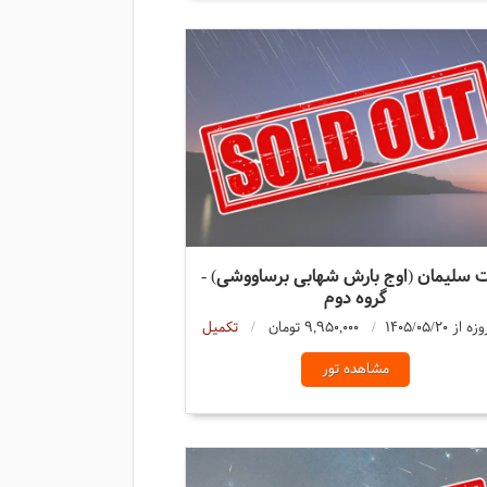
 سلیمان (اوج بارش شهابی برساووشی) -
گروه دوم
9,950,000 تومان
تکمیل
مشاهده تور