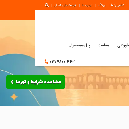
تماس با ما
وبلاگ
درباره ما
فرصت‌های شغلی
ساووشی
مقاصد
پنل همسفران
021 9100 4401
مشاهده شرایط و تورها