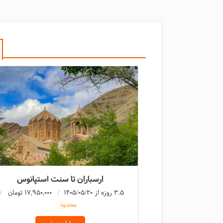
ارسباران تا سنت استپانوس
3.5 روزه از 1405/05/20
17,950,000 تومان
محدود