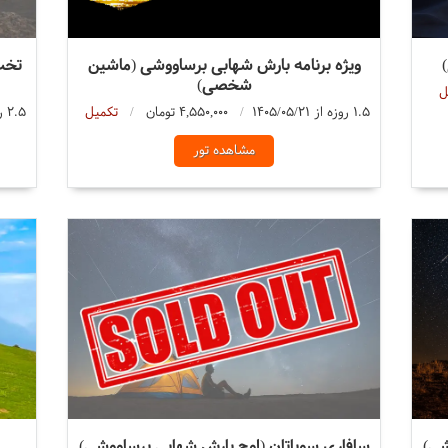
ویژه برنامه بارش شهابی برساووشی (ماشین
تخت
شخصی)
ل
1.5 روزه از 1405/05/21
4,550,000 تومان
تکمیل
2.5 روزه از 1405/05/21
مشاهده تور
شی)
سافاری سوباتان (اوج بارش شهابی برساووشی)