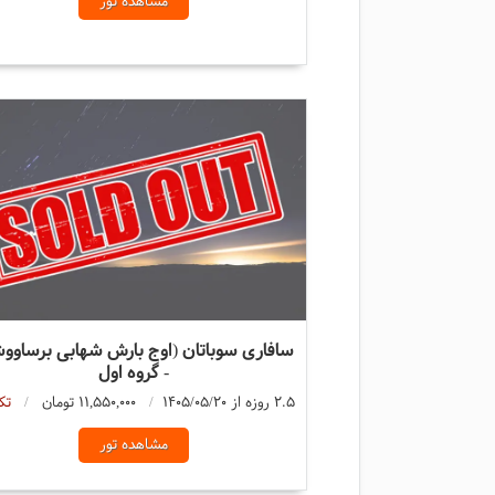
مشاهده تور
سافاری سوباتان (اوج بارش شهابی برساوو
- گروه اول
2.5 روزه از 1405/05/20
11,550,000 تومان
تک
مشاهده تور