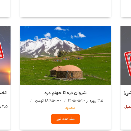
شی)
شروان دره تا جهنم دره
تخت
3.5 روزه از 1405/05/20
18,950,000 تومان
میل
2.5 روزه از 1405/05/20
محدود
مشاهده تور