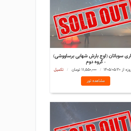
ری سوباتان (اوج بارش شهابی برساووشی)
- گروه دوم
11,550,000 تومان
تکمیل
مشاهده تور