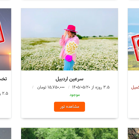
سرعین اردبیل
تخت
میل
3.5 روزه از 1405/05/20
15,750,000 تومان
2.5 روزه از 1405/05/20
موجود
مشاهده تور