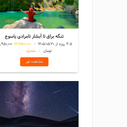
تنگه براق تا آبشار تامرادی یاسوج
3.5 روزه از 1405/05/20
16,950,000
,950,000
تومان
محدود
مشاهده تور