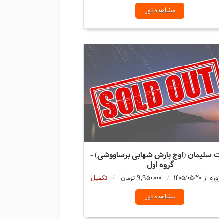
مشاهده تور
 سلیمان (اوج بارش شهابی برساووشی) -
گروه اول
9,950,000 تومان
تکمیل
مشاهده تور