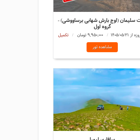
 سلیمان (اوج بارش شهابی برساووشی) -
گروه اول
9,950,000 تومان
تکمیل
مشاهده تور
سافاری لیمرا