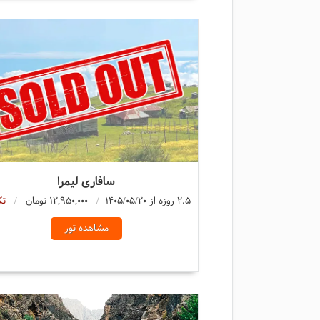
سافاری لیمرا
2.5 روزه از 1405/05/20
12,950,000 تومان
تک
مشاهده تور