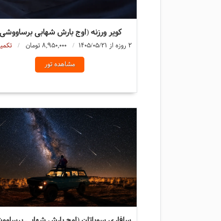
کویر ورزنه (اوج بارش شهابی برساووشی)
2 روزه از 1405/05/21
8,950,000 تومان
تکمی
مشاهده تور
سافاری سوباتان (اوج بارش شهابی برساوو