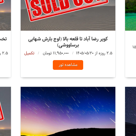
کویر رضا آباد تا قلعه بالا (اوج بارش شهابی
تخت
برساووشی)
15
2.5 روزه از 1405/05/20
11,950,000 تومان
تکمیل
2.5 روزه از 1405/05/21
مشاهده تور