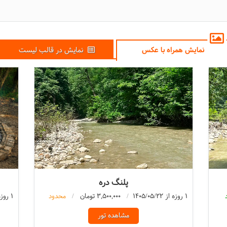
نمایش همراه با عکس
نمایش در قالب لیست
پلنگ دره
1 روزه از 1405/05/22
3,500,000 تومان
محدود
1 روزه از 1405/05/23
مشاهده تور