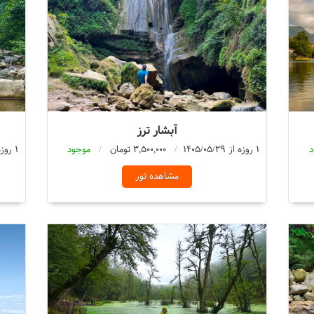
آبشار ترز
د
1 روزه از 1405/05/29
3,500,000 تومان
موجود
1 روزه از 1405/05/29
مشاهده تور