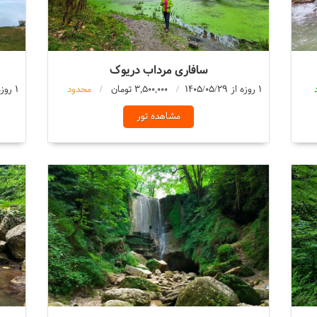
سافاری مرداب دریوک
1 روزه از 1405/05/29
3,500,000 تومان
محدود
1 روزه از 1405/05/29
مشاهده تور