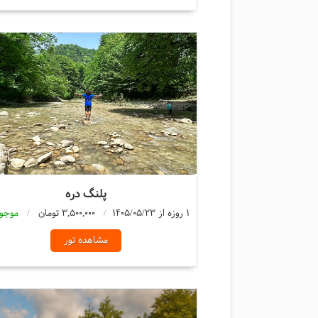
پلنگ دره
1 روزه از 1405/05/23
3,500,000 تومان
موجو
مشاهده تور