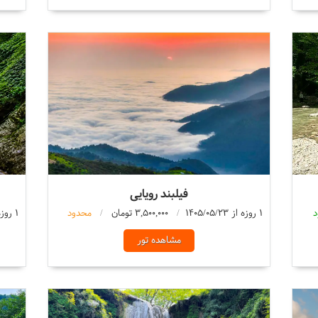
فیلبند رویایی
د
1 روزه از 1405/05/23
3,500,000 تومان
محدود
1 روزه از 1405/05/23
مشاهده تور