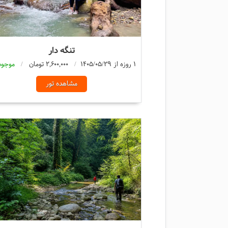
تنگه دار
1 روزه از 1405/05/29
2,600,000 تومان
موجود
مشاهده تور