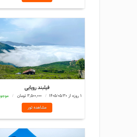
فیلبند رویایی
1 روزه از 1405/05/30
3,500,000 تومان
موجود
مشاهده تور