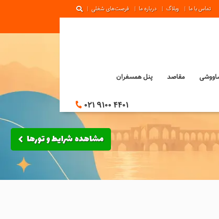
تماس با ما
وبلاگ
درباره ما
فرصت‌های شغلی
ساووشی
مقاصد
پنل همسفران
021 9100 4401
مشاهده شرایط و تورها