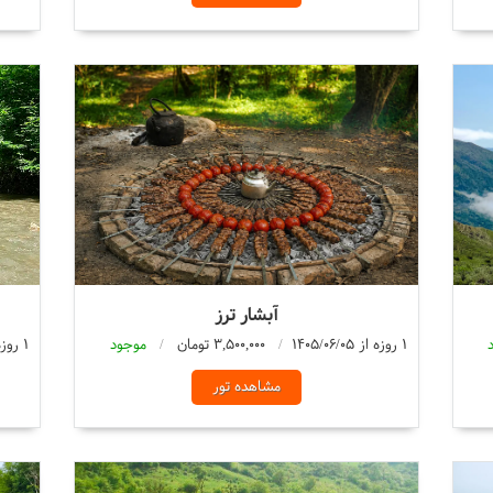
آبشار ترز
1 روزه از 1405/06/05
3,500,000 تومان
موجود
1 روزه از 1405/06/05
مشاهده تور