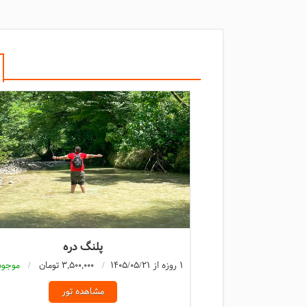
پلنگ دره
1 روزه از 1405/05/21
3,500,000 تومان
موجود
مشاهده تور