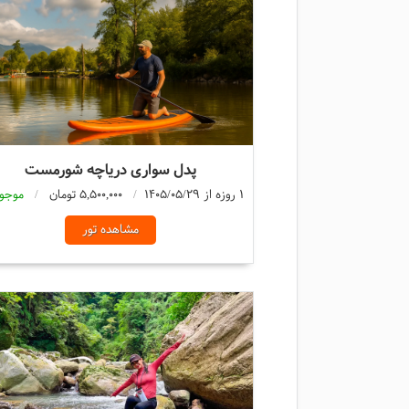
پدل سواری دریاچه شورمست
1 روزه از 1405/05/29
5,500,000 تومان
موجو
مشاهده تور